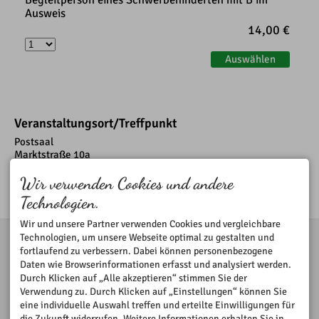
Ausweis
14,00 €
Auswählen
Veranstaltungsort/Treffpunkt
Postsaal
Marktstraße 10a
87730 Bad Grönenbach
auf der Karte anzeigen
Wir verwenden Cookies und andere
Technologien.
Wir und unsere Partner verwenden Cookies und vergleichbare
KONTAKT
Technologien, um unsere Webseite optimal zu gestalten und
fortlaufend zu verbessern. Dabei können personenbezogene
Kur- und Gästeinformation
Daten wie Browserinformationen erfasst und analysiert werden.
Marktplatz 5
Durch Klicken auf „Alle akzeptieren“ stimmen Sie der
87730 Bad Grönenbach
Verwendung zu. Durch Klicken auf „Einstellungen“ können Sie
DEUTSCHLAND
Tel.
+49 8334 605 31
eine individuelle Auswahl treffen und erteilte Einwilligungen für
gaesteinfo@bad-
die Zukunft widerrufen. Weitere Informationen erhalten Sie in