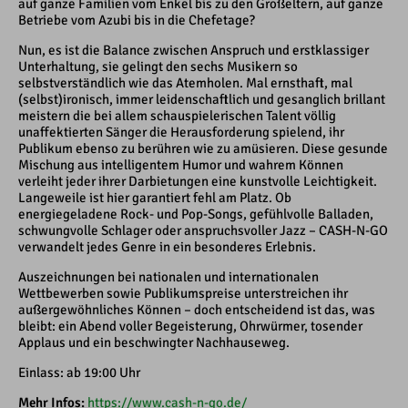
auf ganze Familien vom Enkel bis zu den Großeltern, auf ganze
Betriebe vom Azubi bis in die Chefetage?
Nun, es ist die Balance zwischen Anspruch und erstklassiger
Unterhaltung, sie gelingt den sechs Musikern so
selbstverständlich wie das Atemholen. Mal ernsthaft, mal
(selbst)ironisch, immer leidenschaftlich und gesanglich brillant
meistern die bei allem schauspielerischen Talent völlig
unaffektierten Sänger die Herausforderung spielend, ihr
Publikum ebenso zu berühren wie zu amüsieren. Diese gesunde
Mischung aus intelligentem Humor und wahrem Können
verleiht jeder ihrer Darbietungen eine kunstvolle Leichtigkeit.
Langeweile ist hier garantiert fehl am Platz. Ob
energiegeladene Rock- und Pop-Songs, gefühlvolle Balladen,
schwungvolle Schlager oder anspruchsvoller Jazz – CASH-N-GO
verwandelt jedes Genre in ein besonderes Erlebnis.
Auszeichnungen bei nationalen und internationalen
Wettbewerben sowie Publikumspreise unterstreichen ihr
außergewöhnliches Können – doch entscheidend ist das, was
bleibt: ein Abend voller Begeisterung, Ohrwürmer, tosender
Applaus und ein beschwingter Nachhauseweg.
Einlass: ab 19:00 Uhr
Mehr Infos:
https://www.cash-n-go.de/